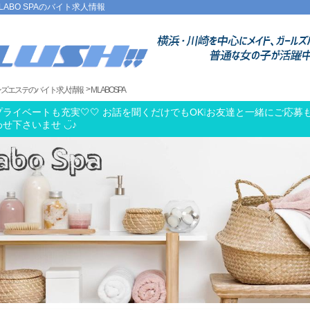
LABO SPAのバイト求人情報
ズエステ のバイト求人情報
M LABO SPA
ライベートも充実🤍🤍 お話を聞くだけでもOK❕お友達と一緒にご応募も
せ下さいませ ◡̈♪