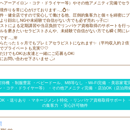
ヘアーアイロン・コテ・ドライヤー等）やその他アメニティ完備でセラ
境作りを常に心がけております𓂃𓈒💍✨
件・健全店ですので安心して働ける他、圧倒的集客力と個々を綿密にブ
より顔出しNGや未経験で自信がない方でも必ず売れっ子に❕
ピストによる定期講習や当店負担でリンパケア資格取得のサポートを行
ルを磨きたいセラピストさんや、未経験で自信がない方でも瞬く間にレ
す𓂃𓈒🌸
らたった１ヶ月でもプレミアセラピストになれます✨（平均収入約２倍
でプライベートも充実🤍🤍
だけでもOK❕お友達と一緒にご応募もOK❕
にお問い合わせ下さいませ ◡̈♪
待機 ・制服豊富 ・ベビードール、MB等なし ・Wi-Fi完備 ・美容家電
ン・コテ・ドライヤー等） ・その他アメニティ完備 ・店泊OK（店泊用
OK ・送りあり ・マネージメント特化 ・リンパケア資格取得サポート 
の集客力 ・安心許可物件
間