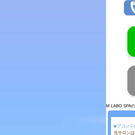
M LABO S
■アルバ
当サロンは