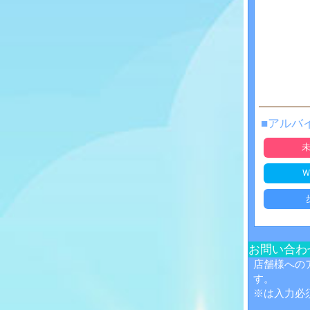
■アルバ
お問い合わ
店舗様への
す。
※は入力必