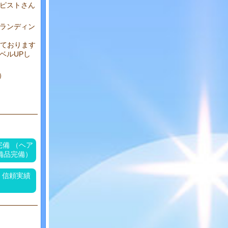
ピストさん
ランディン
っております
ベルUPし
）
完備 （ヘア
備品完備）
・信頼実績