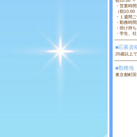
朝10:00 ～
・営業時間
（朝10:00
・１週間ご
・勤務時間
・掛け持ち
・学生、社
■応募資
20歳以上
■勤務地
東京都町田市