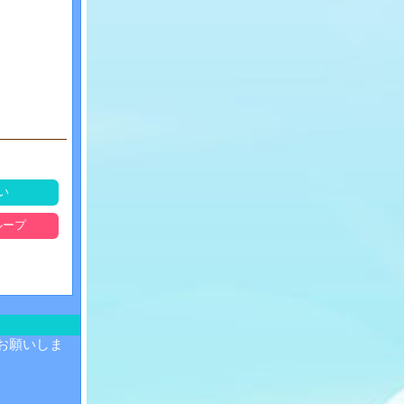
い
ループ
お願いしま