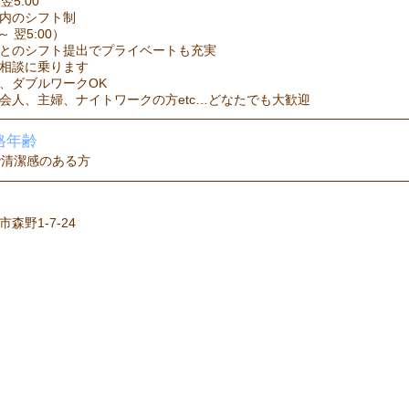
 翌5:00
内のシフト制
 ～ 翌5:00）
とのシフト提出でプライベートも充実
相談に乗ります
、ダブルワークOK
会人、主婦、ナイトワークの方etc…どなたでも大歓迎
格年齢
で清潔感のある方
森野1-7-24