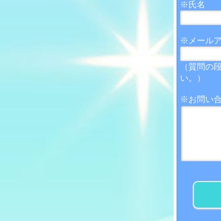
※
氏名
※
メール
（質問の
い。）
※
お問い