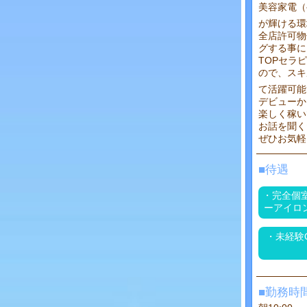
美容家電（
が輝ける環
全店許可物
グする事に
TOPセラ
ので、スキ
て活躍可能で
デビューか
楽しく稼い
お話を聞く
ぜひお気軽
■待遇
・完全個室
ーアイロ
・未経験
■勤務時