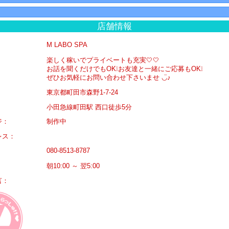
店舗情報
M LABO SPA
楽しく稼いでプライベートも充実🤍🤍
お話を聞くだけでもOK❕お友達と一緒にご応募もOK❕
ぜひお気軽にお問い合わせ下さいませ ◡̈♪
東京都町田市森野1-7-24
小田急線町田駅 西口徒歩5分
ジ：
制作中
レス：
080-8513-8787
朝10:00 ～ 翌5:00
言：