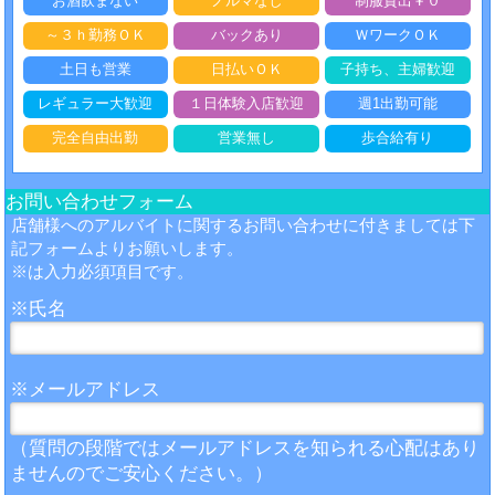
お酒飲まない
ノルマなし
制服貸出￥０
～３ｈ勤務ＯＫ
バックあり
ＷワークＯＫ
土日も営業
日払いＯＫ
子持ち、主婦歓迎
レギュラー大歓迎
１日体験入店歓迎
週1出勤可能
完全自由出勤
営業無し
歩合給有り
お問い合わせフォーム
店舗様へのアルバイトに関するお問い合わせに付きましては下
記フォームよりお願いします。
※は入力必須項目です。
※
氏名
※
メールアドレス
（質問の段階ではメールアドレスを知られる心配はあり
ませんのでご安心ください。）