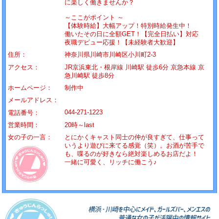
に楽しく働きませんか？
～ここがポイント ～
【体験時給】大幅アップ！特別時給発生中！
働いたその日に全額GET！【完全日払い】対応
夜職デビュー応援！【未経験者大歓迎】
住所：
神奈川県川崎市川崎区小川町2-3
アクセス：
JR京浜東北・根岸線 川崎駅 徒歩6分 京急本線 京
急川崎駅 徒歩8分
ホームページ：
制作中
メールアドレス：
044-271-1223
電話番号：
営業時間：
20時～last
女の子の一言：
とにかくキャスト同士の仲が良すぎて、仕事って
いうより遊びに来てる感覚（笑）。お酒が苦手で
も、喋るのが好きなら絶対楽しめるお店だよ！
一緒に可愛く、リッチに働こう♪